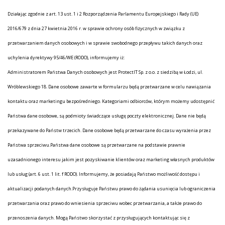
Działając zgodnie z art. 13 ust. 1 i 2 Rozporządzenia Parlamentu Europejskiego i Rady (UE)
2016/679 z dnia 27 kwietnia 2016 r. w sprawie ochrony osób fizycznych w związku z
przetwarzaniem danych osobowych i w sprawie swobodnego przepływu takich danych oraz
uchylenia dyrektywy 95/46/WE (RODO), informujemy iż:
Administratorem Państwa Danych osobowych jest ProtectIT Sp. z o.o. z siedzibą w Łodzi, ul.
Wróblewskiego 18. Dane osobowe zawarte w formularzu będą przetwarzane w celu nawiązania
kontaktu oraz marketingu bezpośredniego. Kategoriami odbiorców, którym możemy udostępnić
Państwa dane osobowe, są podmioty świadczące usługę poczty elektronicznej. Dane nie będą
przekazywane do Państw trzecich. Dane osobowe będą przetwarzane do czasu wyrażenia przez
Państwa sprzeciwu.Państwa dane osobowe są przetwarzane na podstawie prawnie
uzasadnionego interesu jakim jest pozyskiwanie klientów oraz marketing własnych produktów
lub usług (art. 6 ust. 1 lit. f RODO). Informujemy, że posiadają Państwo możliwość dostępu i
aktualizacji podanych danych.Przysługuje Państwu prawo do żądania usunięcia lub ograniczenia
przetwarzania oraz prawo do wniesienia sprzeciwu wobec przetwarzania, a także prawo do
przenoszenia danych. Mogą Państwo skorzystać z przysługujących kontaktując się z