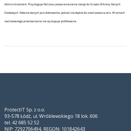
Administratorem. Przysługuje Państwu prawo wniesienia skargi do Urzędu Ochrony Danych
Osobowych. Podanie danych jest dobrowolne, jednak niezbędne do zrealizowania celu. W ramach
realizowanego przetwarzania nie występuje profilowanie.
ProtectIT Sp. z o.o.
93-578 Łódź, ul. Wróblewskiego 18 lok. 606
tel. 42 685 52 52
NIP: 7292706494, REGON: 101842643